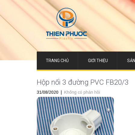
TRANG CHỦ
GIỚI THIỆU
SẢN
Hộp nối 3 đường PVC FB20/3
31/08/2020
|
Không có phản hồi