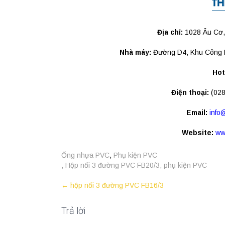
Địa chỉ:
1028 Âu Cơ, 
Nhà máy:
Đường D4, Khu Công 
Hot
Điện thoại:
(028
Email:
info
Website:
ww
Ống nhựa PVC
,
Phụ kiện PVC
,
Hộp nối 3 đường PVC FB20/3
,
phụ kiện PVC
Post
←
hộp nối 3 đường PVC FB16/3
navigation
Trả lời