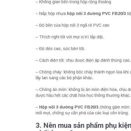
– Không gian bên trong hộp rộng thoáng
– Nắp hộp nhựa
hộp nối 3 đường PVC FB20/3
ti
– Độ bền của hộp nối 3 ngã rẽ PVC cao
– Thích nghi tốt với mọi vị trí lắp đặt.
– Độ dẻo cao, sức bền tốt.
– Cách điện tốt: chịu được điện áp đánh thủng cao.
– Chống cháy: không bốc cháy thành ngọn lửa khi đốt
lây lan sang các bộ phận khác.
– Chống ăn mòn: không bị ăn mòn điện hóa, chịu đ
được hầu hết các chất hóa học thông thường khác.
–
Hộp nối 3 đường PVC FB20/3
chống gặm mòn: T
mối mọt, chống sự cắn phá của các loại côn trùng.
3. Nên mua sản phẩm phụ kiệ