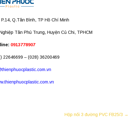
P.14, Q.Tân Bình, TP Hồ Chí Minh
Nghiệp Tân Phú Trung, Huyện Củ Chi, TPHCM
line:
0913778907
) 22646699 – (028) 36200469
@thienphuocplastic.com.vn
w.thienphuocplastic.com.vn
Hộp nối 3 đường PVC FB25/3
→