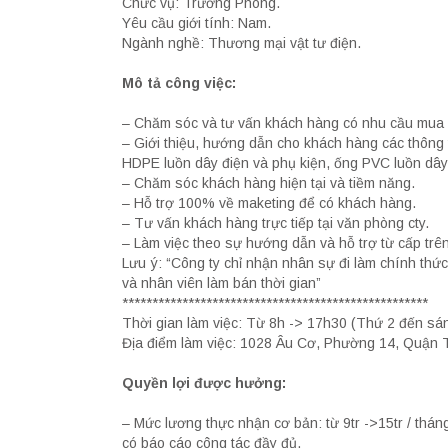
Chức vụ: Trưởng Phòng.
Yêu cầu giới tính: Nam.
Ngành nghề: Thương mại vật tư điện.
Mô tả công việc:
– Chăm sóc và tư vấn khách hàng có nhu cầu mua s
– Giới thiệu, hướng dẫn cho khách hàng các thông 
HDPE luồn dây điện và phụ kiện, ống PVC luồn dây đ
– Chăm sóc khách hàng hiện tại và tiềm năng.
– Hỗ trợ 100% về maketing để có khách hàng.
– Tư vấn khách hàng trực tiếp tại văn phòng cty.
– Làm việc theo sự hướng dẫn và hỗ trợ từ cấp trên
Lưu ý: “Công ty chỉ nhận nhân sự đi làm chính thức
và nhân viên làm bán thời gian”
***************************************************
Thời gian làm việc: Từ 8h -> 17h30 (Thứ 2 đến sán
Địa điểm làm việc: 1028 Âu Cơ, Phường 14, Quận 
Quyền lợi được hưởng:
– Mức lương thực nhận cơ bản: từ 9tr ->15tr / thán
có báo cáo công tác đầy đủ.