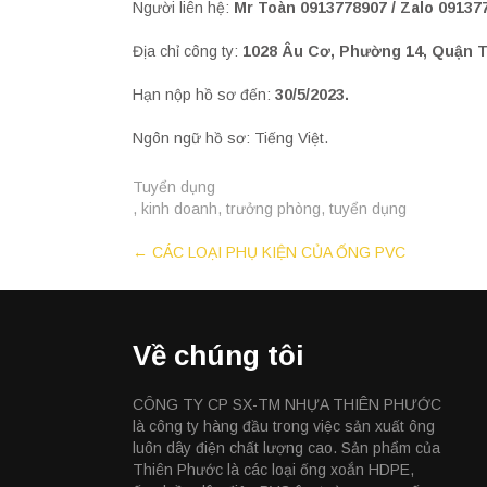
Người liên hệ:
Mr Toàn 0913778907 / Zalo 09137
Địa chỉ công ty:
1028 Âu Cơ, Phường 14, Quận T
Hạn nộp hồ sơ đến:
30/5/2023.
Ngôn ngữ hồ sơ: Tiếng Việt.
Tuyển dụng
,
kinh doanh
,
trưởng phòng
,
tuyển dụng
Post
←
CÁC LOẠI PHỤ KIỆN CỦA ỐNG PVC
navigation
Về chúng tôi
CÔNG TY CP SX-TM NHỰA THIÊN PHƯỚC
là công ty hàng đầu trong việc sản xuất ông
luôn dây điện chất lượng cao. Sản phẩm của
Thiên Phước là các loại ống xoắn HDPE,