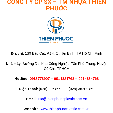
CÔNG TY CP SX – TM NHỰA THIÊN
PHƯỚC
Địa chỉ:
139 Bàu Cát, P.14, Q.Tân Bình, TP Hồ Chí Minh
Nhà máy:
Đường D4, Khu Công Nghiệp Tân Phú Trung, Huyện
Củ Chi, TPHCM
Hotline:
0913778907
–
0914824768
–
0914834768
Điện thoại:
(028) 22646699 – (028) 36200469
Email:
info@thienphuocplastic.com.vn
Website:
www.thienphuocplastic.com.vn