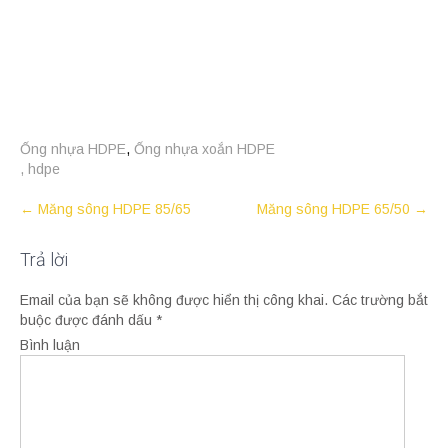
Ống nhựa HDPE
,
Ống nhựa xoắn HDPE
,
hdpe
Post
←
Măng sông HDPE 85/65
Măng sông HDPE 65/50
→
navigation
Trả lời
Email của bạn sẽ không được hiển thị công khai.
Các trường bắt
buộc được đánh dấu
*
Bình luận